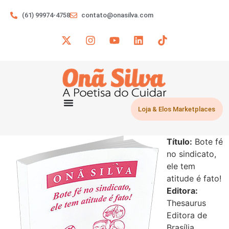
(61) 99974-4758
contato@onasilva.com
Loja & Elos Marketplaces
Título:
Bote fé
no sindicato,
ele tem
atitude é fato!
Editora:
Thesaurus
Editora de
Brasília