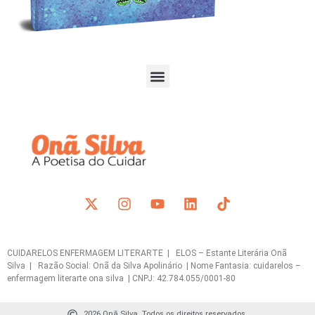
CUIDARELOS ENFERMAGEM LITERARTE | ELOS – Estante Literária Onã
Silva | Razão Social: Onã da Silva Apolinário | Nome Fantasia: cuidarelos –
enfermagem literarte ona silva | CNPJ: 42.784.055/0001-80
2026 Onã Silva. Todos os direitos reservados.