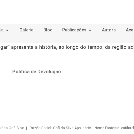
ja
Galeria
Blog
Publicações
Autora
Aca
gar” apresenta a história, ao longo do tempo, da região adm
o
Política de Devolução
Onã Silva | Razão Social: Onã da Silva Apolinário | Nome Fantasia: cuidarelo