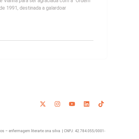
rge Vianna para ser agraciada com a “Ordem
 de 1991, destinada a galardoar
s – enfermagem literarte ona silva | CNPJ: 42.784.055/0001-