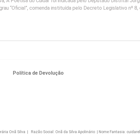
va, A Poetisa do Cuidar foi indicada pelo Deputado Distrital Jo
 grau “Oficial”, comenda instituída pelo Decreto Legislativo nº 8,
o
Política de Devolução
Onã Silva | Razão Social: Onã da Silva Apolinário | Nome Fantasia: cuidarelo