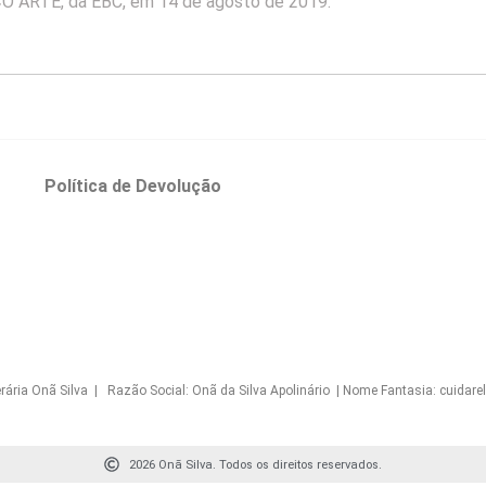
O ARTE, da EBC, em 14 de agosto de 2019.
o
Política de Devolução
Onã Silva | Razão Social: Onã da Silva Apolinário | Nome Fantasia: cuidarelo
2026 Onã Silva. Todos os direitos reservados.