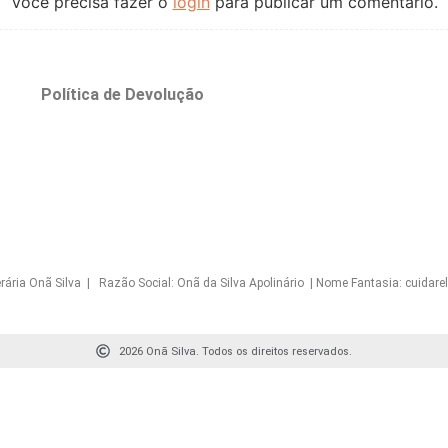
Você precisa fazer o
login
para publicar um comentário.
o
Política de Devolução
Onã Silva | Razão Social: Onã da Silva Apolinário | Nome Fantasia: cuidarelo
2026 Onã Silva. Todos os direitos reservados.