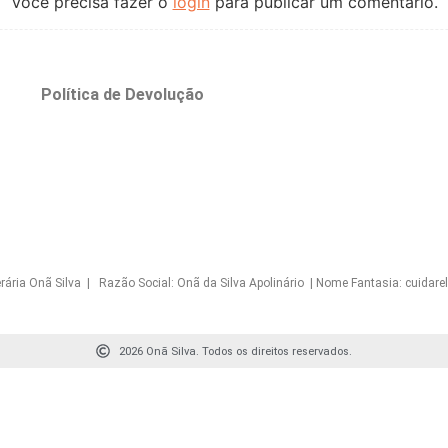
Você precisa fazer o
login
para publicar um comentário.
o
Política de Devolução
Onã Silva | Razão Social: Onã da Silva Apolinário | Nome Fantasia: cuidarelo
2026 Onã Silva. Todos os direitos reservados.