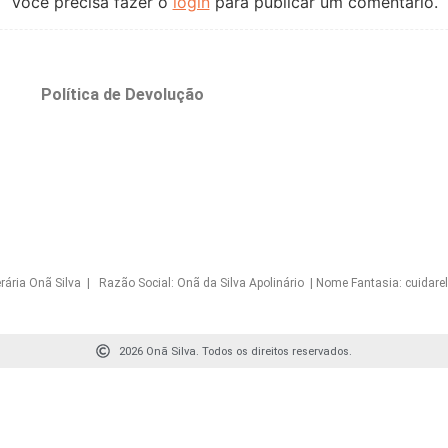
Você precisa fazer o
login
para publicar um comentário.
o
Política de Devolução
Onã Silva | Razão Social: Onã da Silva Apolinário | Nome Fantasia: cuidarelo
2026 Onã Silva. Todos os direitos reservados.