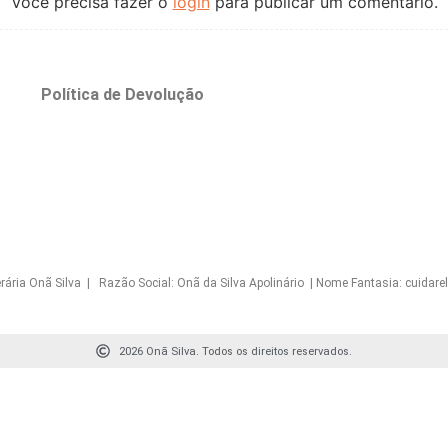
Você precisa fazer o
login
para publicar um comentário.
o
Política de Devolução
Onã Silva | Razão Social: Onã da Silva Apolinário | Nome Fantasia: cuidarelo
2026 Onã Silva. Todos os direitos reservados.