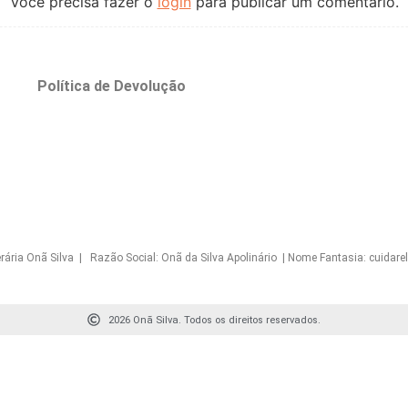
Você precisa fazer o
login
para publicar um comentário.
o
Política de Devolução
Onã Silva | Razão Social: Onã da Silva Apolinário | Nome Fantasia: cuidarelo
2026 Onã Silva. Todos os direitos reservados.