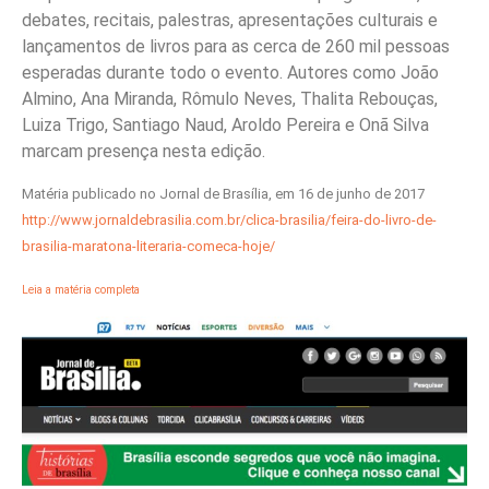
debates, recitais, palestras, apresentações culturais e
lançamentos de livros para as cerca de 260 mil pessoas
esperadas durante todo o evento. Autores como João
Almino, Ana Miranda, Rômulo Neves, Thalita Rebouças,
Luiza Trigo, Santiago Naud, Aroldo Pereira e Onã Silva
marcam presença nesta edição.
Matéria publicado no Jornal de Brasília, em 16 de junho de 2017
http://www.jornaldebrasilia.com.br/clica-brasilia/feira-do-livro-de-
brasilia-maratona-literaria-comeca-hoje/
Leia a matéria completa