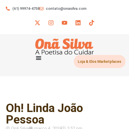
(61) 99974-4758
contato@onasilva.com
Loja & Elos Marketplaces
Oh! Linda João
Pessoa
Onã Silva
março 4, 2018
3:52 pm